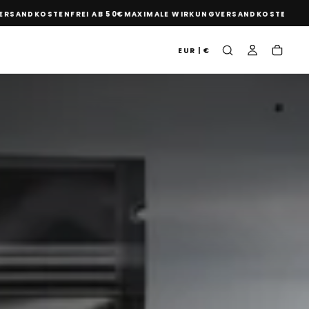
DKOSTENFREI AB 50€
MAXIMALE WIRKUNG
VERSANDKOSTENFREI AB 5
EUR | €