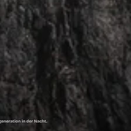
â
ER
LWARENKO
RZEIT LEER
 Produkt ausgewählt.
eneration in der Nacht.