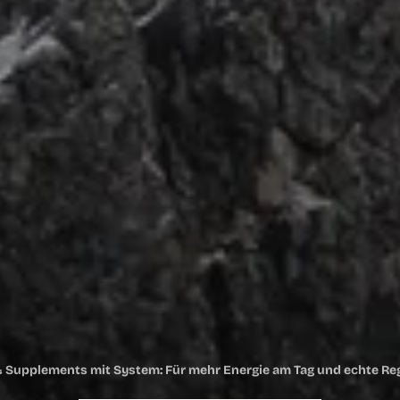

¢
D
SCHNEL
RB IST DE
Es wurde noch kein
& Supplements mit System: Für mehr Energie am Tag und echte Reg